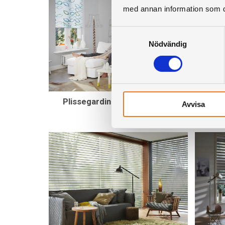
med annan information som du 
Samtyckesval
Nödvändig
Plissegardiner, smartcord
Sil
Avvisa