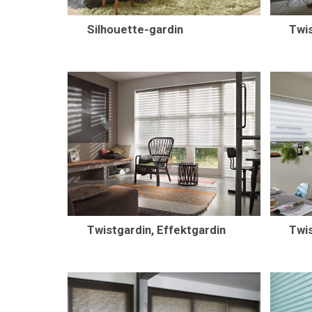
Silhouette-gardin
Twi
Twistgardin, Effektgardin
Twis