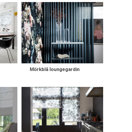
Mörkblå loungegardin