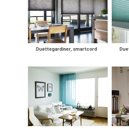
Duettegardiner, smartcord
Duet