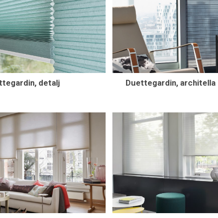
tegardin, detalj
Duettegardin, architella