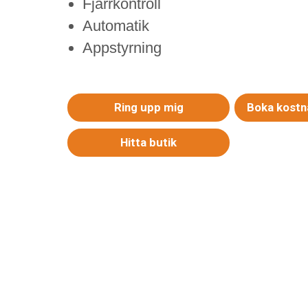
Fjärrkontroll
Automatik
Appstyrning
Ring upp mig
Boka kostna
Hitta butik