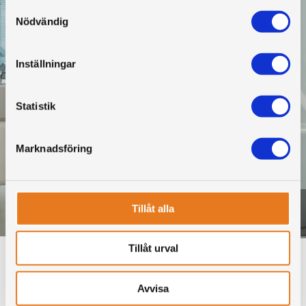
Samtyckesval
Nödvändig
Inställningar
Statistik
Marknadsföring
Tillåt alla
Plisségardin, smartcord
Tillåt urval
Avvisa