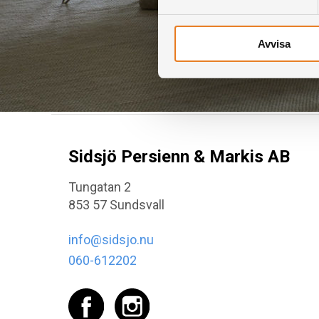
Avvisa
Sidsjö Persienn & Markis AB
Tungatan 2
853 57 Sundsvall
info@sidsjo.nu
060-612202