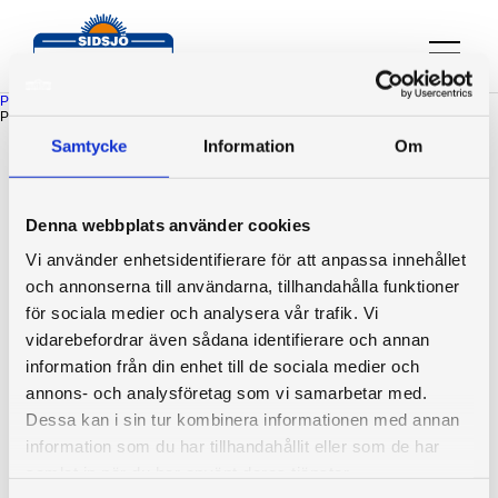
Produktblad R2100 helkassett
Produktblad R2100 helkassett
Produktblad R2100 helkassett
Samtycke
Information
Om
Sidsjö Persienn & Markis AB
Denna webbplats använder cookies
Tungatan 2
Vi använder enhetsidentifierare för att anpassa innehållet
853 57 Sundsvall
och annonserna till användarna, tillhandahålla funktioner
för sociala medier och analysera vår trafik. Vi
info@sidsjo.nu
vidarebefordrar även sådana identifierare och annan
060-612202
information från din enhet till de sociala medier och
annons- och analysföretag som vi samarbetar med.
Dessa kan i sin tur kombinera informationen med annan
information som du har tillhandahållit eller som de har
samlat in när du har använt deras tjänster.
Vi är medlemmar i
Svenska Solskyddsförbundet
Vill du ha hjälp?