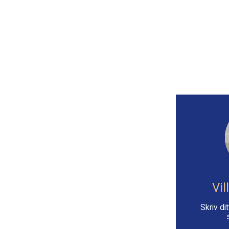
Vil
Skriv d