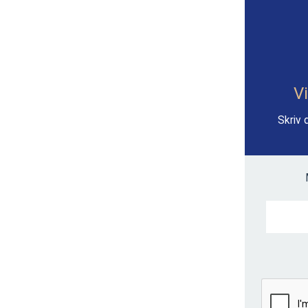
Vi
Skriv 