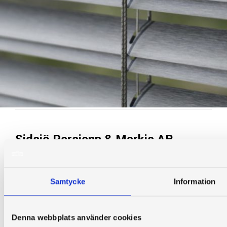
Sidsjö Persienn & Markis AB
Tungatan 2
853 57 Sundsvall
Samtycke
Information
info@sidsjo.nu
060-612202
Denna webbplats använder cookies