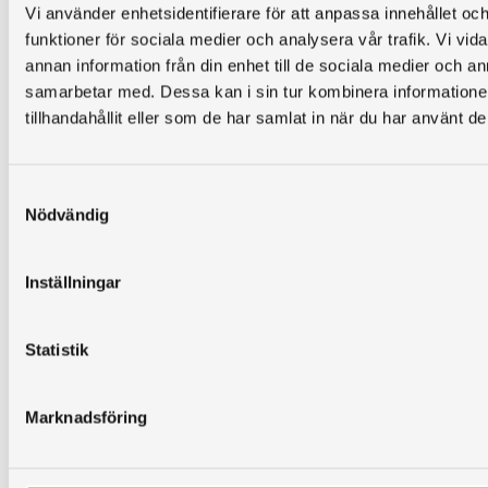
Vi använder enhetsidentifierare för att anpassa innehållet och
funktioner för sociala medier och analysera vår trafik. Vi vid
annan information från din enhet till de sociala medier och 
samarbetar med. Dessa kan i sin tur kombinera information
Vi är medlemmar i
Svenska Solskyddsförbundet
tillhandahållit eller som de har samlat in när du har använt de
Samtyckesval
Nödvändig
Öppettider
Inställningar
Mån
11:00 - 17:00
Tis
11:00 - 17:00
Ons
11:00 - 17:00
Statistik
Tors
11:00 - 17:00
Fre
11:00 - 15:00
Marknadsföring
Telefon må-
fre
09:00 - 17:00