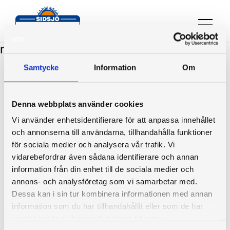
Diplomerad installatör, försäljning,
rådgivning
Samtycke
Information
Om
Sidsjö Persienn & Markis AB
Denna webbplats använder cookies
Tungatan 2
Vi använder enhetsidentifierare för att anpassa innehållet
853 57 Sundsvall
och annonserna till användarna, tillhandahålla funktioner
för sociala medier och analysera vår trafik. Vi
info@sidsjo.nu
vidarebefordrar även sådana identifierare och annan
060-612202
information från din enhet till de sociala medier och
annons- och analysföretag som vi samarbetar med.
Dessa kan i sin tur kombinera informationen med annan
information som du har tillhandahållit eller som de har
samlat in när du har använt deras tjänster.
Vi är medlemmar i
Svenska Solskyddsförbundet
Vill du ha hjälp?