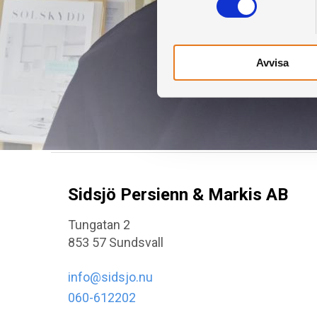
Avvisa
Sidsjö Persienn & Markis AB
Tungatan 2
853 57 Sundsvall
info@sidsjo.nu
060-612202