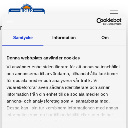
Diplomerad intallatör, försäljning,
rådgivning
Samtycke
Information
Om
Sidsjö Persienn & Markis AB
Denna webbplats använder cookies
Tungatan 2
Vi använder enhetsidentifierare för att anpassa innehållet
853 57 Sundsvall
och annonserna till användarna, tillhandahålla funktioner
för sociala medier och analysera vår trafik. Vi
info@sidsjo.nu
vidarebefordrar även sådana identifierare och annan
060-612202
information från din enhet till de sociala medier och
annons- och analysföretag som vi samarbetar med.
Dessa kan i sin tur kombinera informationen med annan
information som du har tillhandahållit eller som de har
samlat in när du har använt deras tjänster.
Vi är medlemmar i
Svenska Solskyddsförbundet
Vill du ha hjälp?