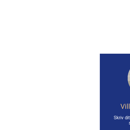
Vil
Skriv d