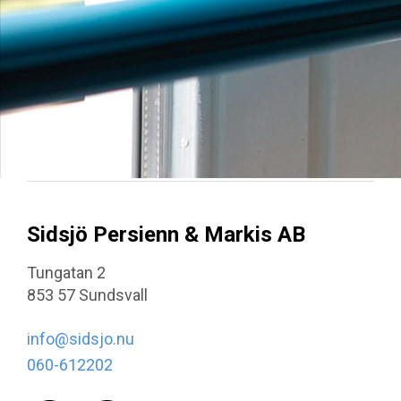
Sidsjö Persienn & Markis AB
Tungatan 2
853 57 Sundsvall
info@sidsjo.nu
060-612202