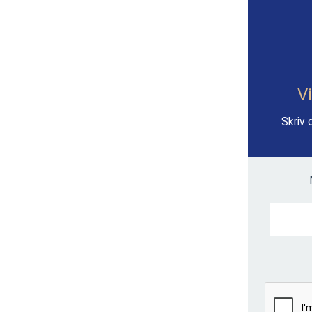
Vi
Skriv 