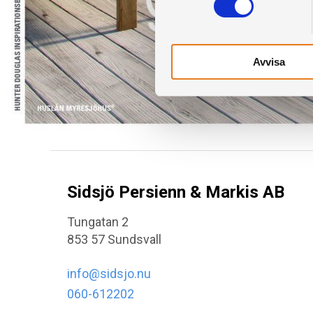
Avvisa
Sidsjö Persienn & Markis AB
Tungatan 2
853 57 Sundsvall
info@sidsjo.nu
060-612202