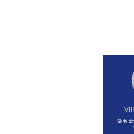
Vil
Skriv d