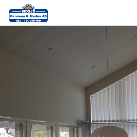
Lamellgardin-Kund-Mård