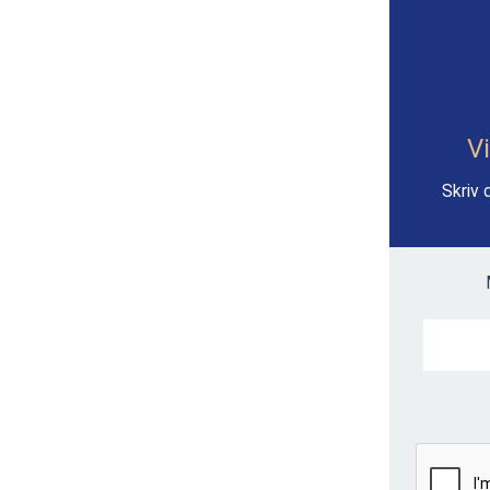
Vi
Skriv 