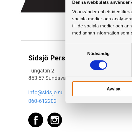
Denna webbplats använder 
Vi använder enhetsidentifierar
sociala medier och analysera 
till de sociala medier och a
med annan information som du 
Samtyckesval
Nödvändig
Sidsjö Persienn & Markis AB
Tungatan 2
853 57 Sundsvall
Avvisa
info@sidsjo.nu
060-612202