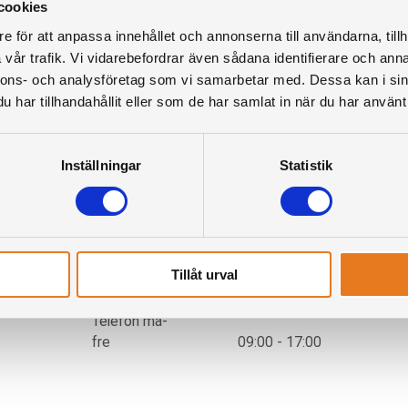
cookies
e för att anpassa innehållet och annonserna till användarna, tillh
vår trafik. Vi vidarebefordrar även sådana identifierare och anna
nnons- och analysföretag som vi samarbetar med. Dessa kan i sin
har tillhandahållit eller som de har samlat in när du har använt 
Inställningar
Statistik
Öppettider
Mån
11:00 - 17:00
Tis
11:00 - 17:00
Ons
11:00 - 17:00
Tillåt urval
Tors
11:00 - 17:00
Fre
11:00 - 15:00
Telefon må-
fre
09:00 - 17:00