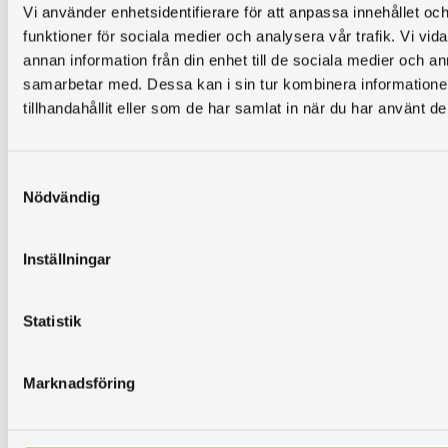
Vi använder enhetsidentifierare för att anpassa innehållet och
funktioner för sociala medier och analysera vår trafik. Vi vid
annan information från din enhet till de sociala medier och 
samarbetar med. Dessa kan i sin tur kombinera information
Vi är medlemmar i
Svenska Solskyddsförbundet
tillhandahållit eller som de har samlat in när du har använt de
Samtyckesval
Nödvändig
Öppettider
Inställningar
Mån
11:00 - 17:00
Tis
11:00 - 17:00
Ons
11:00 - 17:00
Statistik
Tors
11:00 - 17:00
Fre
11:00 - 15:00
Marknadsföring
Telefon må-
fre
09:00 - 17:00