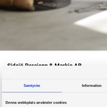
Sidsjö Persienn & Markis AB
Tungatan 2
853 57 Sundsvall
Samtycke
Information
info@sidsjo.nu
060-612202
Denna webbplats använder cookies