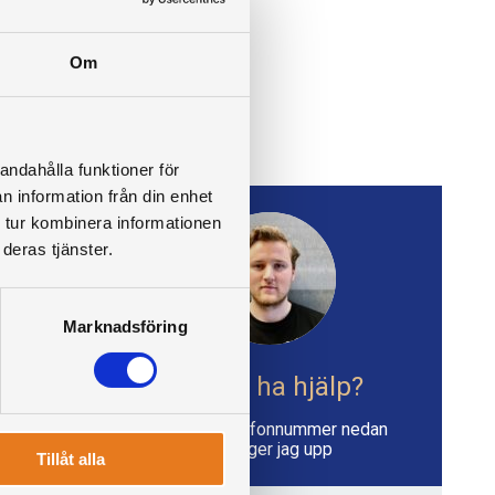
Om
andahålla funktioner för
n information från din enhet
 tur kombinera informationen
deras tjänster.
Marknadsföring
Vill du ha hjälp?
Skriv ditt telefonnummer nedan
så ringer jag upp
Tillåt alla