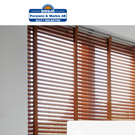
Interiörpersienner-i-vitt-rum