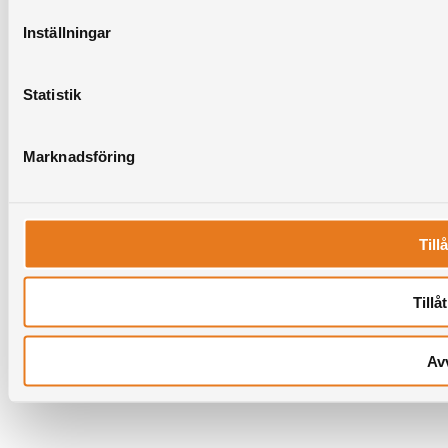
Inställningar
Statistik
Marknadsföring
Tillå
Tillå
Av