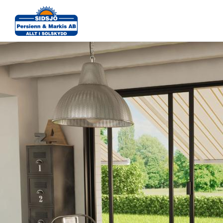
9458bbca02ccb4952ca4c611f2a5c497082