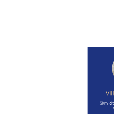
Vil
Skriv d