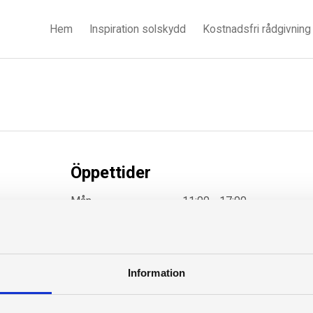
Hem
Inspiration solskydd
Kostnadsfri rådgivning
Öppettider
Mån
11:00 - 17:00
Tis
11:00 - 17:00
Ons
11:00 - 17:00
Tors
11:00 - 17:00
Fre
11:00 - 15:00
Information
Telefon må-
fre
09:00 - 17:00