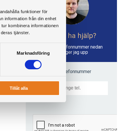
andahålla funktioner för
n information från din enhet
 tur kombinera informationen
deras tjänster.
Vill du ha hjälp?
Skriv ditt telefonnummer nedan
så ringer jag upp
Marknadsföring
Mitt telefonnummer
Tillåt alla