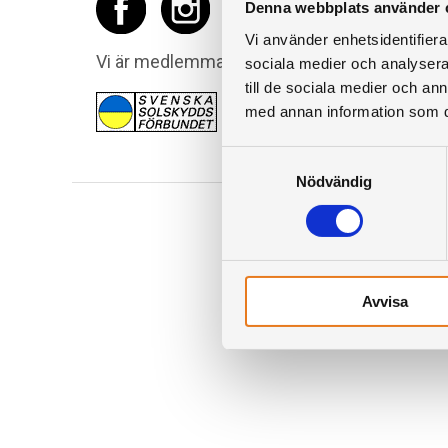
Denna webbplats använder 
Vi använder enhetsidentifierar
Vi är medlemmar i
Svenska Solskyddsförbu
sociala medier och analysera 
till de sociala medier och a
med annan information som du 
Samtyckesval
Nödvändig
Avvisa