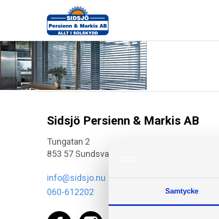
blinds
Sidsjö Persienn & Markis AB
Tungatan 2
853 57 Sundsvall
info@sidsjo.nu
060-612202
Samtycke